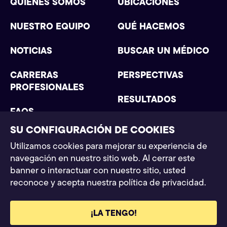
QUIÉNES SOMOS
UBICACIONES
NUESTRO EQUIPO
QUÉ HACEMOS
NOTICIAS
BUSCAR UN MÉDICO
CARRERAS
PERSPECTIVAS
PROFESIONALES
RESULTADOS
FAQS
SU CONFIGURACIÓN DE COOKIES
Utilizamos cookies para mejorar su experiencia de
navegación en nuestro sitio web. Al cerrar este
Postman Law 2025. Todos los derechos reservados
banner o interactuar con nuestro sitio, usted
Política de privacidad
Condiciones generales
Aviso legal
reconoce y acepta nuestra política de privacidad.
¡LA TENGO!