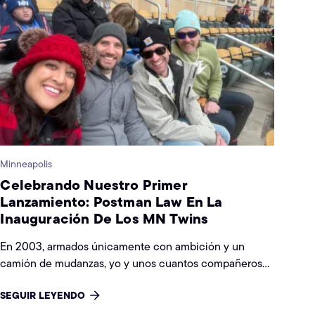
Minneapolis
Celebrando Nuestro Primer
Lanzamiento: Postman Law En La
Inauguración De Los MN Twins
En 2003, armados únicamente con ambición y un
camión de mudanzas, yo y unos cuantos compañeros
graduados de Michigan llegamos a las Ciudades
SEGUIR LEYENDO
Gemelas para empezar nuestra carrera de Derecho en
la Universidad. El emblemático H.H.H. Metrodome.