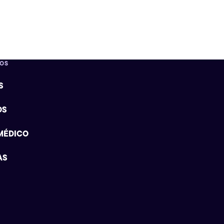
DOS
S
OS
MÉDICO
AS