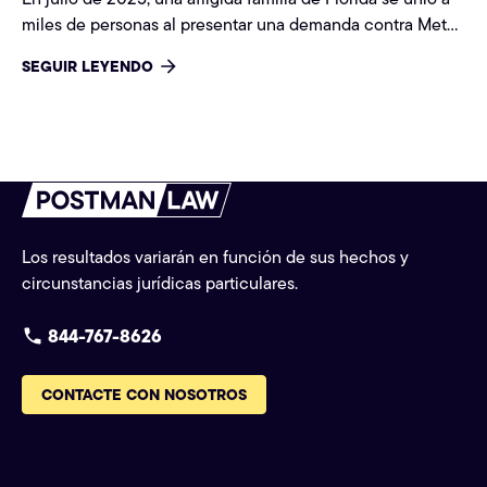
miles de personas al presentar una demanda contra Meta,
Snap, Instagram y TikTok tras el suicidio de su hijo
SEGUIR LEYENDO
adolescente. La demanda, que forma parte de la creciente
Social Media Addiction MDL, alega que años de uso
compulsivo de las plataformas causaron adicción,
ansiedad, depresión y, en última instancia, suicidio.
Los resultados variarán en función de sus hechos y
circunstancias jurídicas particulares.
844-767-8626
CONTACTE CON NOSOTROS