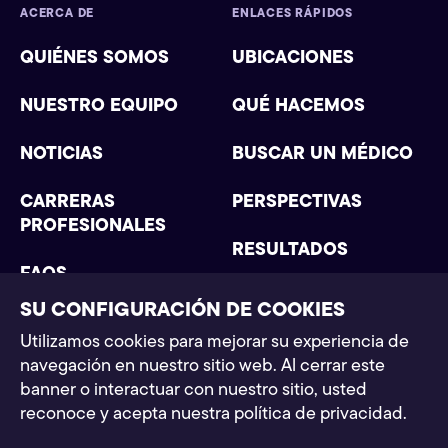
ACERCA DE
ENLACES RÁPIDOS
QUIÉNES SOMOS
UBICACIONES
NUESTRO EQUIPO
QUÉ HACEMOS
NOTICIAS
BUSCAR UN MÉDICO
CARRERAS
PERSPECTIVAS
PROFESIONALES
RESULTADOS
FAQS
SU CONFIGURACIÓN DE COOKIES
Utilizamos cookies para mejorar su experiencia de
navegación en nuestro sitio web. Al cerrar este
Postman Law 2025. Todos los derechos reservados
banner o interactuar con nuestro sitio, usted
Política de privacidad
Condiciones generales
Aviso legal
reconoce y acepta nuestra política de privacidad.