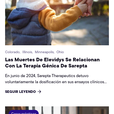
Colorado,
Illinois,
Minneapolis,
Ohio
Las Muertes De Elevidys Se Relacionan
Con La Terapia Génica De Sarepta
En junio de 2024, Sarepta Therapeutics detuvo
voluntariamente la dosificación en sus ensayos clínicos
de Elevidys -una terapia génica para la distrofia muscular
SEGUIR LEYENDO
de Duchenne- después de que un paciente muriera
durante el ensayo. Aunque los detalles siguen siendo
limitados, la FDA fue notificada rápidamente, y Sarepta ha
reconocido el "evento de seguridad grave" que
Casos prácticos