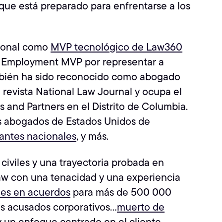
 que está preparado para enfrentarse a los
cional como
MVP tecnológico de Law360
 y Employment MVP por representar a
ambién ha sido reconocido como abogado
revista National Law Journal y ocupa el
 and Partners en el Distrito de Columbia.
res abogados de Estados Unidos de
gantes nacionales
, y más.
civiles y una trayectoria probada en
aw con una tenacidad y una experiencia
nes en acuerdos
para más de 500 000
los acusados corporativos...
muerto de
 un enfoque centrado en el cliente,